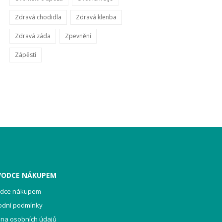
Zdravá chodidla
Zdravá klenba
Zdravá záda
Zpevnění
Zápěstí
VODCE NÁKUPEM
odce nákupem
odní podmínky
na osobních údajů