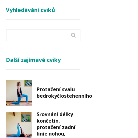
Vyhledávání cviků
Další zajímavé cviky
Protažení svalu
bedrokyčlostehenního
Srovnání délky
končetin,
protažení zadní
linie nohou,