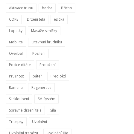
Aktivace trupu
bedra
Břicho
CORE
Držení těla
esíčka
Lopatky
Masáže s míčky
Mobilita
Otevření hrudníku
Overball
Posílení
Pozice dítěte
Protažení
Pružnost
páteř
Předloktí
Ramena
Regenerace
SI skloubení
SM Systém
Správné držení těla
Síla
Tricepsy
Uvolnění
Uvolnění trapézu
Uvolnění šíje