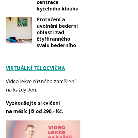
centrace
kyčelního kloubu
Protažení a
uvolnění bederní
oblasti zad -
čtyřhranného
svalu bederního
VIRTUÁLNÍ TĚLOCVIČNA
Video lekce různého zaměření
na každý den.
Vyzkoušejte si cvičení
na měsíc již od 290,- Kč.