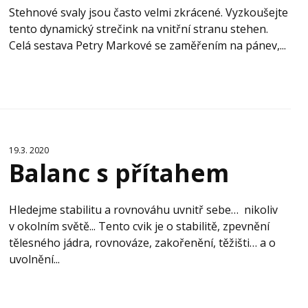
Stehnové svaly jsou často velmi zkrácené. Vyzkoušejte
tento dynamický strečink na vnitřní stranu stehen.
Celá sestava Petry Markové se zaměřením na pánev,...
19.3. 2020
Balanc s přítahem
Hledejme stabilitu a rovnováhu uvnitř sebe… nikoliv
v okolním světě... Tento cvik je o stabilitě, zpevnění
tělesného jádra, rovnováze, zakořenění, těžišti… a o
uvolnění...