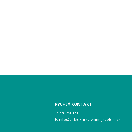
RYCHLÝ KONTAKT
T: 776 750 890
E:
info@videokurzy-vnimejsvetelo.cz