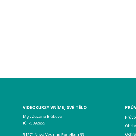
VIDEOKURZY VNÍMEJ SVÉ TĚLO
PRŮ
Mgr. Zuzana Bičíková
Prův
IČ: 75892855
Obch
Ochra
51271 Nová Ves nad Popelkou 93