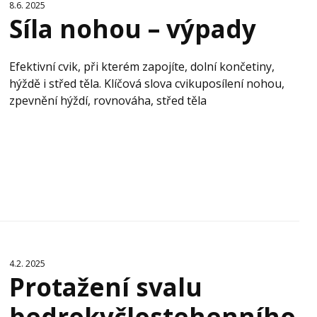
8.6. 2025
Síla nohou – výpady
Efektivní cvik, při kterém zapojíte, dolní končetiny,
hýždě i střed těla. Klíčová slova cvikuposílení nohou,
zpevnění hýždí, rovnováha, střed těla
4.2. 2025
Protažení svalu
bedrokyčlostehenního