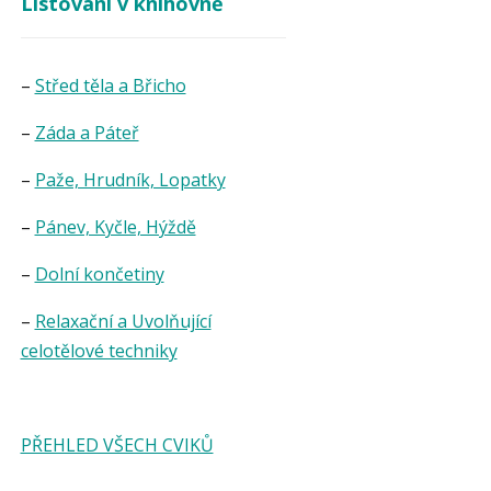
Listování v knihovně
–
Střed těla a Břicho
–
Záda a Páteř
–
Paže, Hrudník, Lopatky
–
Pánev, Kyčle, Hýždě
–
Dolní končetiny
–
Relaxační a Uvolňující
celotělové techniky
PŘEHLED VŠECH CVIKŮ