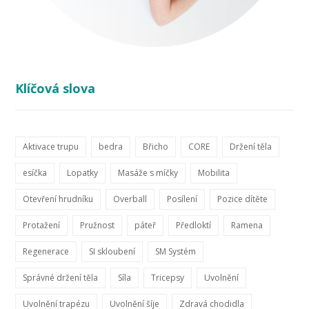
Klíčová slova
Aktivace trupu
bedra
Břicho
CORE
Držení těla
esíčka
Lopatky
Masáže s míčky
Mobilita
Otevření hrudníku
Overball
Posílení
Pozice dítěte
Protažení
Pružnost
páteř
Předloktí
Ramena
Regenerace
SI skloubení
SM Systém
Správné držení těla
Síla
Tricepsy
Uvolnění
Uvolnění trapézu
Uvolnění šíje
Zdravá chodidla