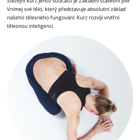
Stěžejní kurz jehož součástí je Základní stavební pilíř
Vnímej své tělo, který představuje absolutní základ
našeho tělesného fungování. Kurz rozvíjí vnitřní
tělesnou inteligenci.