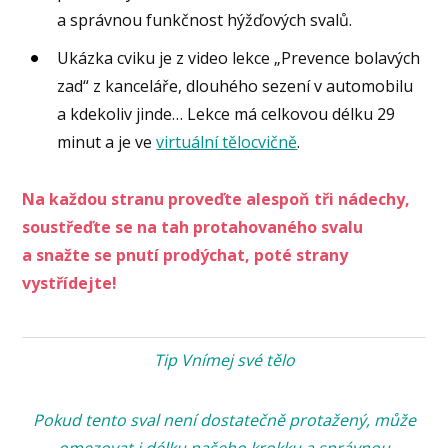
a správnou funkčnost hýžďových svalů.
Ukázka cviku je z video lekce „Prevence bolavých
zad“ z kanceláře, dlouhého sezení v automobilu
a kdekoliv jinde… Lekce má celkovou délku 29
minut a je ve
virtuální tělocvičně
.
Na každou stranu proveďte alespoň tři nádechy,
soustřeďte se na tah protahovaného svalu
a snažte se pnutí prodýchat, poté strany
vystřídejte!
Tip Vnímej své tělo
Pokud tento sval není dostatečně protažený, může
omezovat i délku našeho krokku a správnou