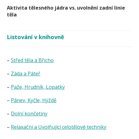
Aktivita tělesného jádra vs. uvolnění zadní linie
těla
Listování v knihovně
–
Střed těla a Břicho
–
Záda a Páteř
–
Paže, Hrudník, Lopatky
–
Pánev, Kyčle, Hýždě
–
Dolní končetiny
–
Relaxační a Uvolňující celotělové techniky