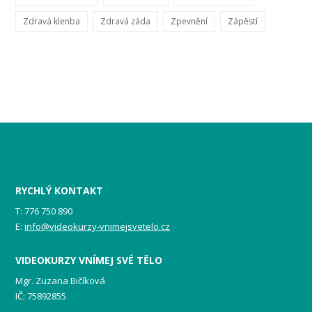
Zdravá klenba
Zdravá záda
Zpevnění
Zápěstí
RYCHLÝ KONTAKT
T: 776 750 890
E:
info@videokurzy-vnimejsvetelo.cz
VIDEOKURZY VNÍMEJ SVÉ TĚLO
Mgr. Zuzana Bičíková
IČ: 75892855