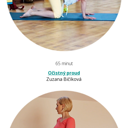
65 minut
Očistný proud
Zuzana Bičíková