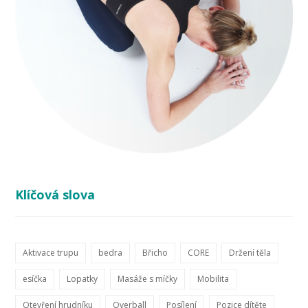
Klíčová slova
Aktivace trupu
bedra
Břicho
CORE
Držení těla
esíčka
Lopatky
Masáže s míčky
Mobilita
Otevření hrudníku
Overball
Posílení
Pozice dítěte