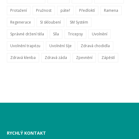
Protažení
Pružnost
páteř
Předloktí
Ramena
Regenerace
SI skloubení
SM Systém
Správné držení těla
Síla
Tricepsy
Uvolnění
Uvolnění trapézu
Uvolnění šíje
Zdravá chodidla
Zdravá klenba
Zdravá záda
Zpevnění
Zápěstí
RYCHLÝ KONTAKT