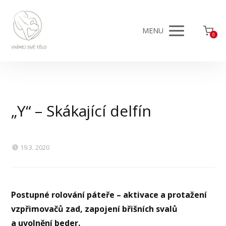
MENU
0
„Y“ – Skákající delfín
19.3. 2020
Postupné rolování páteře – aktivace a protažení
vzpřimovačů zad, zapojení břišních svalů
a uvolnění beder.