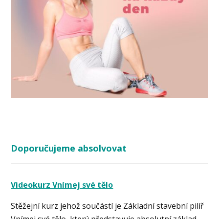
Doporučujeme absolvovat
Videokurz Vnímej své tělo
Stěžejní kurz jehož součástí je Základní stavební pilíř
Vnímej své tělo, který představuje absolutní základ