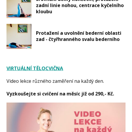
zadní linie nohou, centrace kyčelního
kloubu
Protažení a uvolnění bederní oblasti
zad - čtyřhranného svalu bederního
VIRTUÁLNÍ TĚLOCVIČNA
Video lekce různého zaměření na každý den.
Vyzkoušejte si cvičení na měsíc již od 290,- Kč.