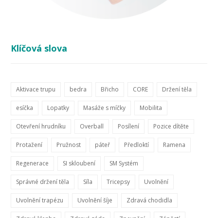
Klíčová slova
Aktivace trupu
bedra
Břicho
CORE
Držení těla
esíčka
Lopatky
Masáže s míčky
Mobilita
Otevření hrudníku
Overball
Posílení
Pozice dítěte
Protažení
Pružnost
páteř
Předloktí
Ramena
Regenerace
SI skloubení
SM Systém
Správné držení těla
Síla
Tricepsy
Uvolnění
Uvolnění trapézu
Uvolnění šíje
Zdravá chodidla