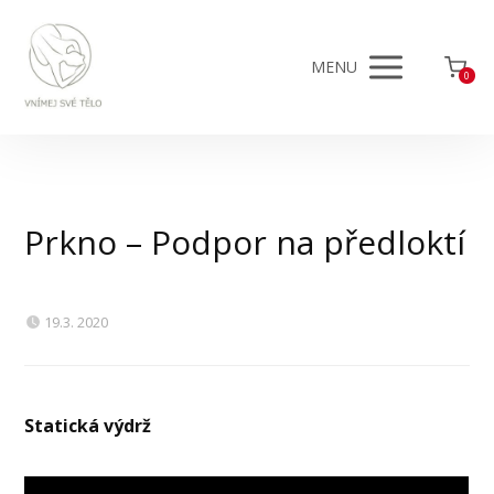
MENU
0
Prkno – Podpor na předloktí
19.3. 2020
Statická výdrž