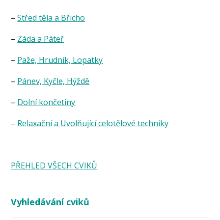
–
Střed těla a Břicho
–
Záda a Páteř
–
Paže, Hrudník, Lopatky
–
Pánev, Kyčle, Hýždě
–
Dolní končetiny
–
Relaxační a Uvolňující celotělové techniky
PŘEHLED VŠECH CVIKŮ
Vyhledávání cviků