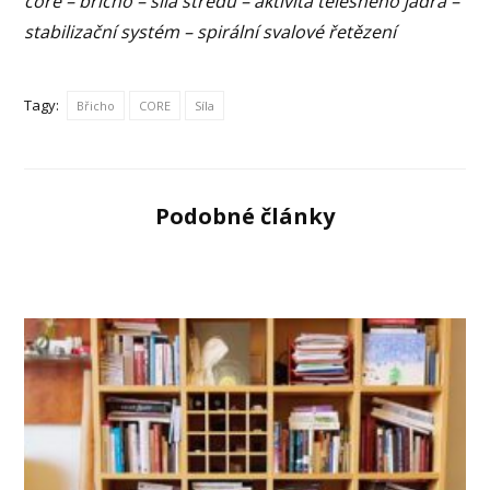
core – břicho – síla středu – aktivita tělesného jádra –
stabilizační systém – spirální svalové řetězení
Tagy:
Břicho
CORE
Síla
Podobné články