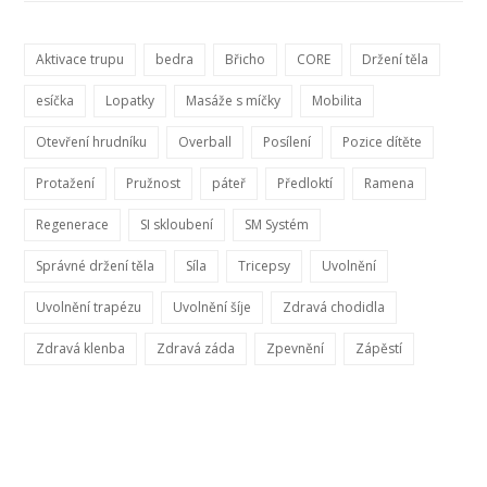
Aktivace trupu
bedra
Břicho
CORE
Držení těla
esíčka
Lopatky
Masáže s míčky
Mobilita
Otevření hrudníku
Overball
Posílení
Pozice dítěte
Protažení
Pružnost
páteř
Předloktí
Ramena
Regenerace
SI skloubení
SM Systém
Správné držení těla
Síla
Tricepsy
Uvolnění
Uvolnění trapézu
Uvolnění šíje
Zdravá chodidla
Zdravá klenba
Zdravá záda
Zpevnění
Zápěstí