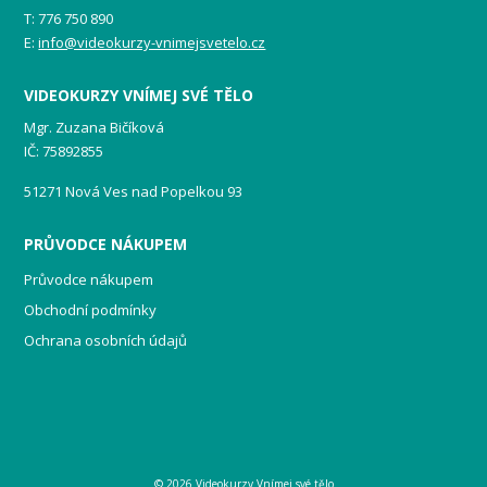
T: 776 750 890
E:
info@videokurzy-vnimejsvetelo.cz
VIDEOKURZY VNÍMEJ SVÉ TĚLO
Mgr. Zuzana Bičíková
IČ: 75892855
51271 Nová Ves nad Popelkou 93
PRŮVODCE NÁKUPEM
Průvodce nákupem
Obchodní podmínky
Ochrana osobních údajů
© 2026 Videokurzy Vnímej své tělo