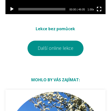
00:00
|
46:05
1.00x
Lekce bez pomůcek
Další online lekce
MOHLO BY VÁS ZAJÍMAT: