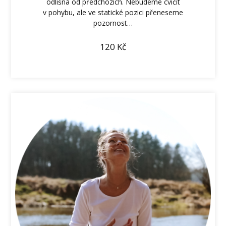
odlišná od předchozích. Nebudeme cvičit
v pohybu, ale ve statické pozici přeneseme
pozornost…
120
Kč