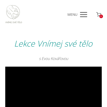
MENU
0
Lekce Vnímej své tělo
s Evou Kovářovou
Video
přehrávač