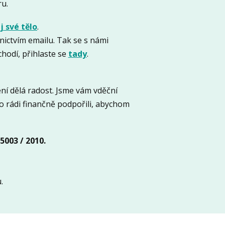
ru.
 své tělo
.
ictvím emailu. Tak se s námi
hodí, přihlaste se
tady
.
čení dělá radost. Jsme vám vděční
lo rádi finančně podpořili, abychom
5003 / 2010.
.