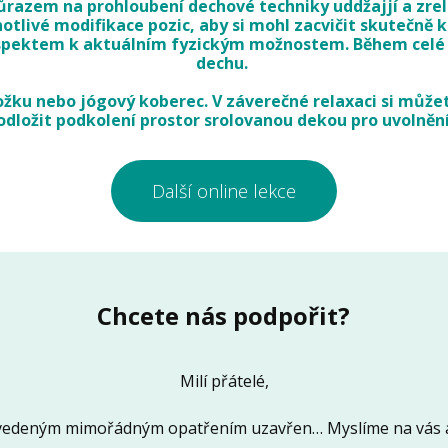
důrazem na prohloubení dechové techniky uddžajjí a zre
tlivé modifikace pozic, aby si mohl zacvičit skutečně k
respektem k aktuálním fyzickým možnostem. Během celé 
dechu.
žku nebo jógový koberec. V záverečné relaxaci si můžete
dložit podkolení prostor srolovanou dekou pro uvolnění 
Další online lekce
Chcete nás podpořit?
Milí přátelé,
 zavedeným mimořádným opatřením uzavřen… Myslíme na vás a