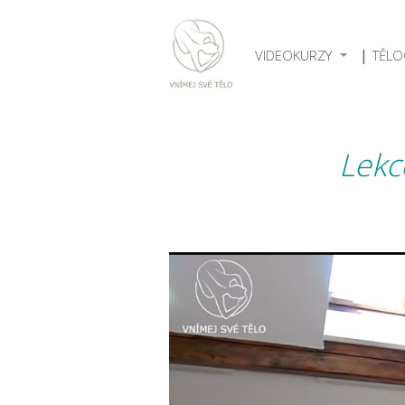
VIDEOKURZY
TĚLO
Lekc
Video
přehrávač