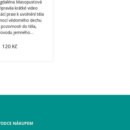
gdaléna Masopustová
ipravila krátké video
cí praxi k uvolnění těla
omocí vědomého dechu
pozornosti do těla,
rovodu jemného…
120
Kč
VODCE NÁKUPEM