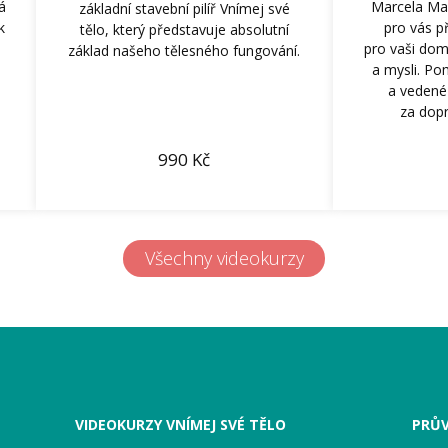
á
Marcela Ma
základní stavební pilíř Vnímej své
k
pro vás př
tělo, který představuje absolutní
pro vaši domá
základ našeho tělesného fungování.
a mysli. P
a vedené 
za dop
990
Kč
Všechny videokurzy
VIDEOKURZY VNÍMEJ SVÉ TĚLO
PRŮ