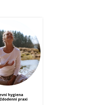
evní hygiena
ždodenní praxi