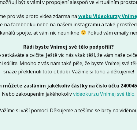
ožňují být s vámi v propojení alespoň ve virtuálním prosto
jsme pro vás proto videa zdarma na
webu Videokurzy Vnímej
e na facebooku nebo na našem instagramu a také prostředn
 kanálů spojte, ať vám nic neunikne
Pokud vám emaily nec
Rádi byste Vnímej své tělo podpořili?
 setkáváte a cvičíte. Ještě víc nás však těší, že vám naše cvi
i sdílíte. Mnoho z vás nám také píše, že byste Vnímej své tě
snáze překlenuli toto období. Vážíme si toho a děkujeme!
 můžete zasláním jakékoliv částky na číslo účtu 240045
Nebo zakoupením jakéhokoliv
videokurzu Vnímej své tělo
.
Vážíme si vaší pomoci. Děkujeme a těšíme se brzy na viděnou