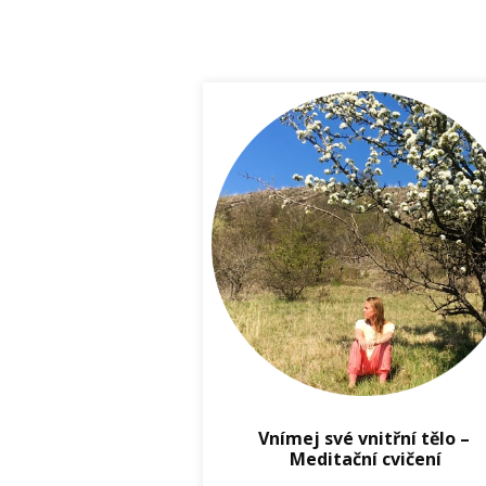
Vnímej své vnitřní tělo –
Meditační cvičení