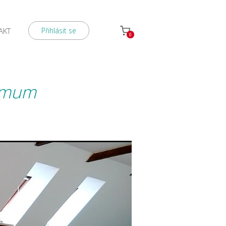
AKT
Přihlásit se
0
nimum