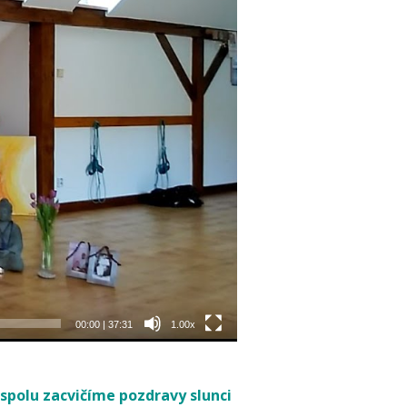
00:00
|
37:31
1.00x
 spolu zacvičíme pozdravy slunci