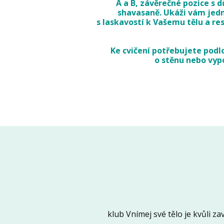
A a B, závěrečné pozice s 
shavasaně. Ukáži vám jedno
s laskavostí k Vašemu tělu a 
Ke cvičení potřebujete podlo
o stěnu nebo vypo
klub Vnímej své tělo je kvůli