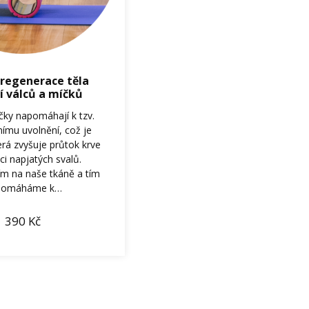
 regenerace těla
 válců a míčků
íčky napomáhají k tzv.
ímu uvolnění, což je
erá zvyšuje průtok krve
ci napjatých svalů.
m na naše tkáně a tím
pomáháme k…
390
Kč