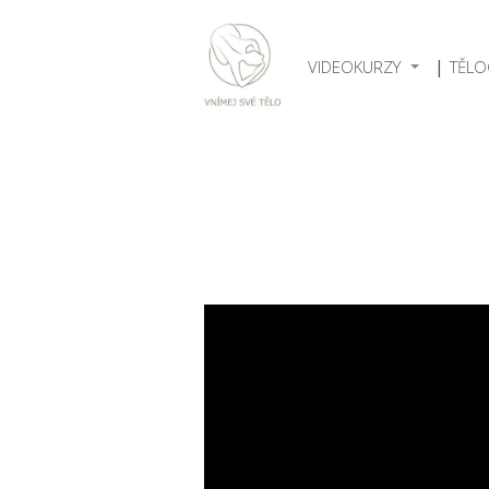
VIDEOKURZY
TĚLO
Video
přehrávač