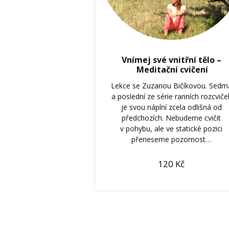
Vnímej své vnitřní tělo –
Meditační cvičení
Lekce se Zuzanou Bičíkovou. Sedm
a poslední ze série ranních rozcviče
je svou náplní zcela odlišná od
předchozích. Nebudeme cvičit
v pohybu, ale ve statické pozici
přeneseme pozornost…
120
Kč