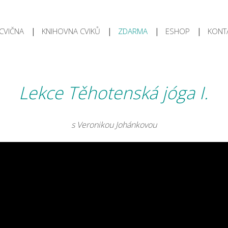
CVIČNA
KNIHOVNA CVIKŮ
ZDARMA
ESHOP
KONT
Lekce Těhotenská jóga I.
s Veronikou Johánkovou