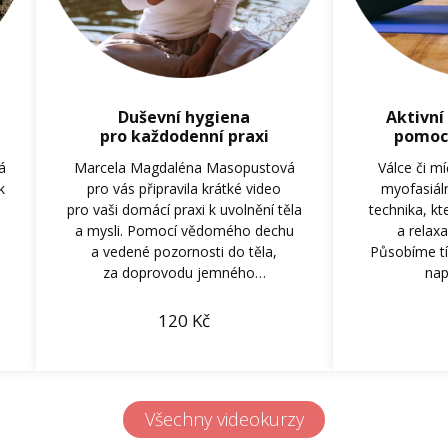
Duševní hygiena
Aktivní
pro každodenní praxi
pomocí
á
Marcela Magdaléna Masopustová
Válce či m
k
pro vás připravila krátké video
myofasiáln
pro vaši domácí praxi k uvolnění těla
technika, kt
a mysli. Pomocí vědomého dechu
a relaxa
a vedené pozornosti do těla,
Působíme tí
za doprovodu jemného…
na
120
Kč
Všechny videokurzy