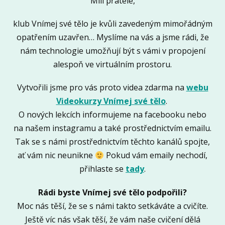
Milí přátelé,
klub Vnímej své tělo je kvůli zavedeným mimořádným
opatřením uzavřen… Myslíme na vás a jsme rádi, že
nám technologie umožňují být s vámi v propojení
alespoň ve virtuálním prostoru.
Vytvořili jsme pro vás proto videa zdarma na
webu
Videokurzy Vnímej své tělo
.
O nových lekcích informujeme na facebooku nebo
na našem instagramu a také prostřednictvím emailu.
Tak se s námi prostřednictvím těchto kanálů spojte,
ať vám nic neunikne
Pokud vám emaily nechodí,
přihlaste se
tady
.
Rádi byste Vnímej své tělo podpořili?
Moc nás těší, že se s námi takto setkáváte a cvičíte.
Ještě víc nás však těší, že vám naše cvičení dělá