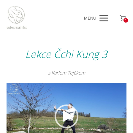
MENU
0
Lekce Čchi Kung 3
s Karlem Tejčkem
Video
přehrávač