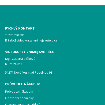
RYCHLÝ KONTAKT
T: 776 750 890
E:
info@videokurzy-vnimejsvetelo.cz
VIDEOKURZY VNÍMEJ SVÉ TĚLO
Mgr. Zuzana Bičíková
IČ: 75892855
51271 Nová Ves nad Popelkou 93
PRŮVODCE NÁKUPEM
Průvodce nákupem
Obchodní podmínky
Ochrana osobních údajů