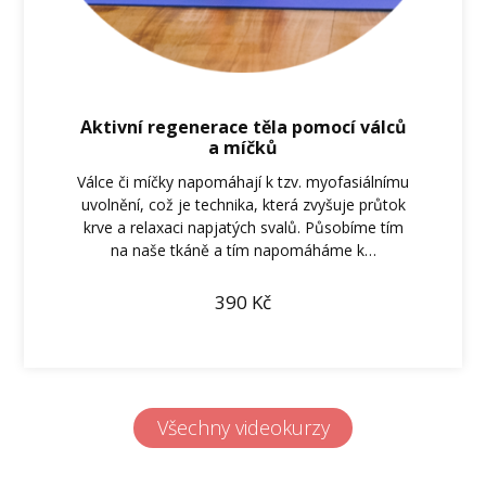
Aktivní regenerace těla pomocí válců
a míčků
Válce či míčky napomáhají k tzv. myofasiálnímu
uvolnění, což je technika, která zvyšuje průtok
krve a relaxaci napjatých svalů. Působíme tím
na naše tkáně a tím napomáháme k…
390
Kč
Všechny videokurzy