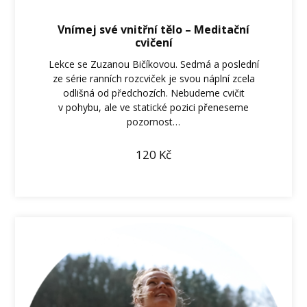
Vnímej své vnitřní tělo – Meditační
cvičení
Lekce se Zuzanou Bičíkovou. Sedmá a poslední
ze série ranních rozcviček je svou náplní zcela
odlišná od předchozích. Nebudeme cvičit
v pohybu, ale ve statické pozici přeneseme
pozornost…
120
Kč