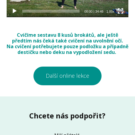
00:00
|
34:48
1.00x
Cvičíme sestavu 8 kusů brokátů, ale ještě
předtím nás čeká také cvičení na uvolnění očí.
Na cvičení potřebujete pouze podložku a případně
destičku nebo deku na vypodložení sedu.
Další online lekce
Chcete nás podpořit?