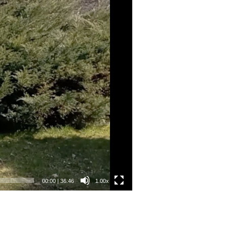
00:00
|
36:46
1.00x