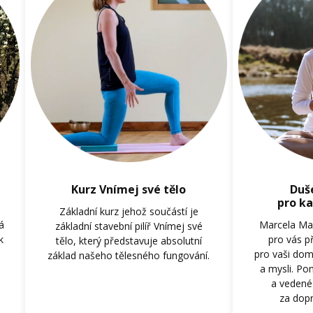
Kurz Vnímej své tělo
Duš
pro ka
Základní kurz jehož součástí je
á
Marcela Ma
základní stavební pilíř Vnímej své
k
pro vás př
tělo, který představuje absolutní
pro vaši domá
základ našeho tělesného fungování.
a mysli. P
a vedené 
za dop