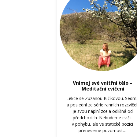
Vnímej své vnitřní tělo –
Meditační cvičení
Lekce se Zuzanou Bičíkovou. Sedm
a poslední ze série ranních rozcviče
je svou náplní zcela odlišná od
předchozích. Nebudeme cvičit
v pohybu, ale ve statické pozici
přeneseme pozornost…