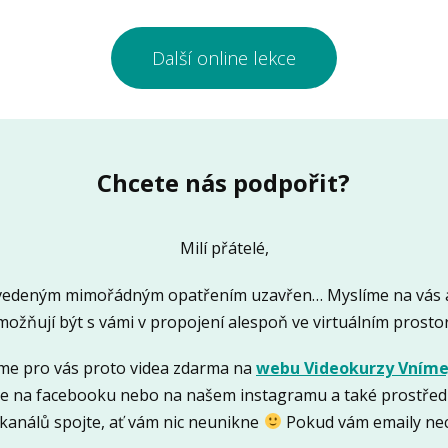
Další online lekce
Chcete nás podpořit?
Milí přátelé,
 zavedeným mimořádným opatřením uzavřen… Myslíme na vás a
ožňují být s vámi v propojení alespoň ve virtuálním prosto
jsme pro vás proto videa zdarma na
webu Videokurzy Vnímej
e na facebooku nebo na našem instagramu a také prostředn
 kanálů spojte, ať vám nic neunikne
Pokud vám emaily nec