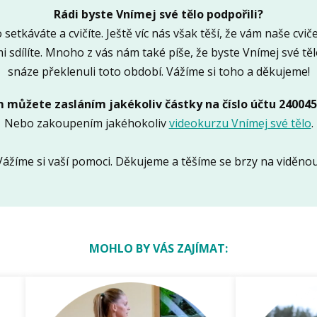
Rádi byste Vnímej své tělo podpořili?
 setkáváte a cvičíte. Ještě víc nás však těší, že vám naše cvi
i sdílíte. Mnoho z vás nám také píše, že byste Vnímej své tě
snáze překlenuli toto období. Vážíme si toho a děkujeme!
 můžete zasláním jakékoliv částky na číslo účtu 240045
Nebo zakoupením jakéhokoliv
videokurzu Vnímej své tělo
.
Vážíme si vaší pomoci. Děkujeme a těšíme se brzy na viděnou
MOHLO BY VÁS ZAJÍMAT: