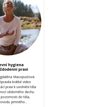
evní hygiena
ždodenní praxi
gdaléna Masopustová
ipravila krátké video
cí praxi k uvolnění těla
omocí vědomého dechu
pozornosti do těla,
rovodu jemného…