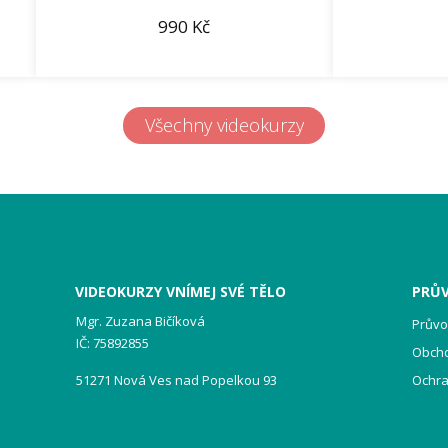
990
Kč
Všechny videokurzy
VIDEOKURZY VNÍMEJ SVÉ TĚLO
PRŮ
Mgr. Zuzana Bičíková
Prův
IČ: 75892855
Obch
Ochra
51271 Nová Ves nad Popelkou 93