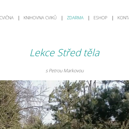
CVIČNA
KNIHOVNA CVIKŮ
ZDARMA
ESHOP
KONT
Lekce Střed těla
s Petrou Markovou