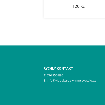
120
Kč
RYCHLÝ KONTAKT
T: 776 750 890
E:
info@videokurzy-vnimejsvetelo.cz