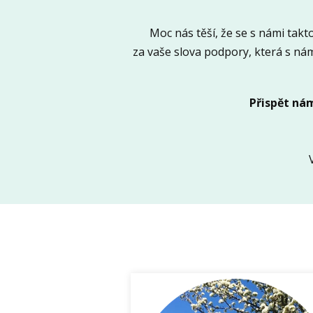
Moc nás těší, že se s námi takto
za vaše slova podpory, která s nám
Přispět nám