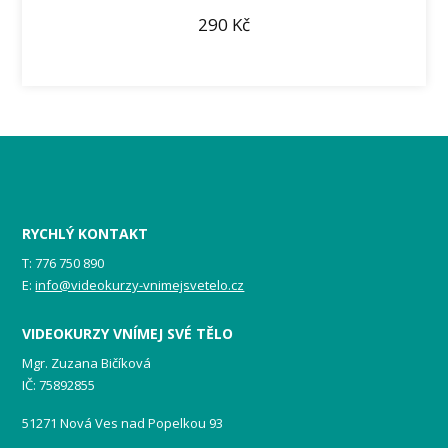
290
Kč
RYCHLÝ KONTAKT
T: 776 750 890
E:
info@videokurzy-vnimejsvetelo.cz
VIDEOKURZY VNÍMEJ SVÉ TĚLO
Mgr. Zuzana Bičíková
IČ: 75892855
51271 Nová Ves nad Popelkou 93