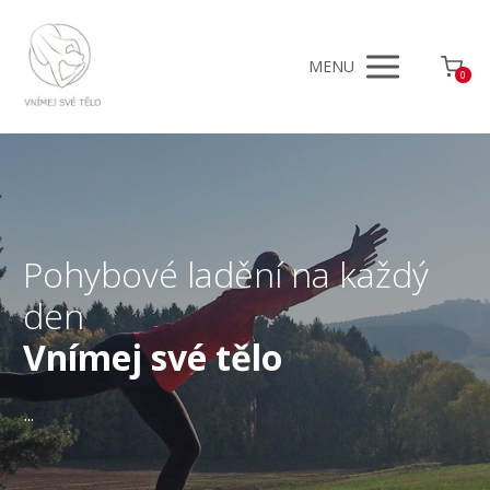
MENU
0
Pohybové ladění na každý
den
Vnímej své tělo
...