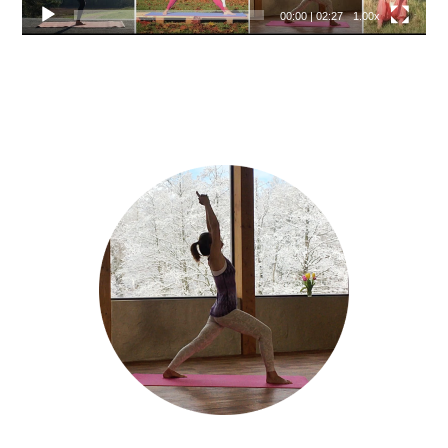
00:00
|
02:27
1.00x