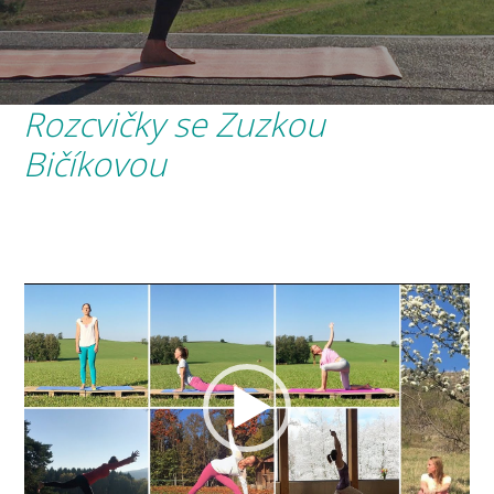
Rozcvičky se Zuzkou
Bičíkovou
Video
přehrávač