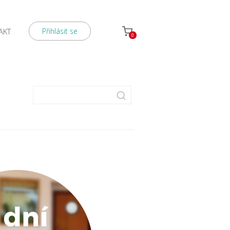
AKT
Přihlásit se
0