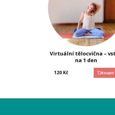
Virtuální tělocvična – vs
na 1 den
120
Kč
Koupit