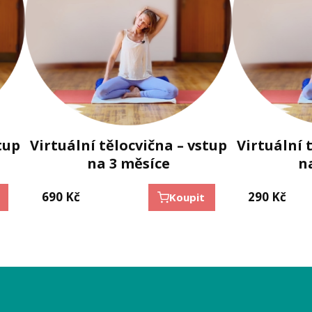
tup
Virtuální tělocvična – vstup
Virtuální 
na 3 měsíce
n
690
Kč
290
Kč
Koupit