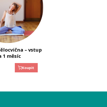
tělocvična – vstup
a 1 měsíc
Koupit