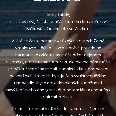
Milí přátelé,
moc nás těší, že jste součástí letního kurzu Zuzky
Bičíkové – Online léto se Zuzkou.
V létě se často ocitáme v různých koutech Země,
vzdálených i těch blízkých a právě pravidelné
harmonické cvičení nás může držet nejenom
v kondici, dobré náladě a zdraví, ale hlavně nám může
přinášet životní harmonii, nadhled, klid a obohacení
na vnitřních úrovních bytí. Je fajn využít volnějšího
tempa, dlouhých dní a dovolených k možnosti
navýšení svého energetického potenciálu a osobního
vnitřního zisku.
Pomocí formuláře níže se dostanete do členské
sekce, kam postupně nahrajeme všech 17 lekcí.