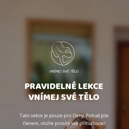
PRAVIDELNÉ LEKCE
VNÍMEJ SVÉ TĚLO
Tato sekce je pouze pro členy. Pokud jste
členem, vložte prosím své přihlašovací